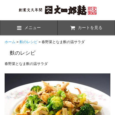
メニュー
カートを見る
ホーム
>
麩のレシピ
> 春野菜となま麩の温サラダ
麩のレシピ
春野菜となま麩の温サラダ