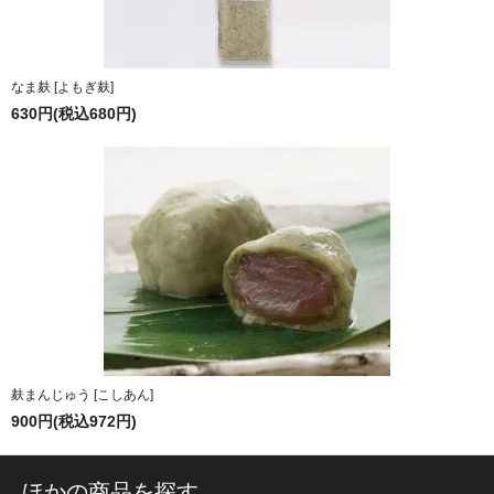
なま麸 [よもぎ麸]
630円(税込680円)
麸まんじゅう [こしあん]
900円(税込972円)
ほかの商品を探す